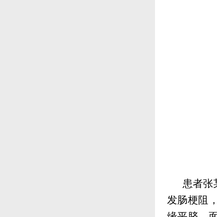
患者张
发肠梗阻
缘平脐。