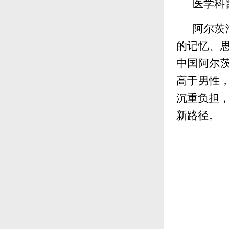
医学科
阿尔茨
的记忆、思
中国阿尔茨
高于男性，
沉重负担，
新路径。