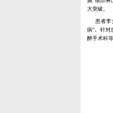
施“颈部淋
大突破。
患者李
病”。针
醉手术科等