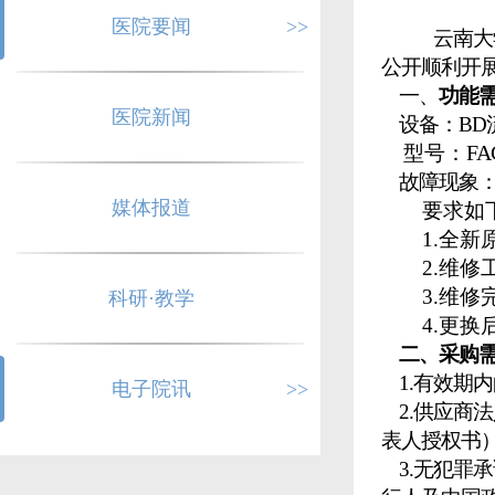
医院要闻
>>
云南大
公开顺利开
一、
功能
医院新闻
设备：
BD
FA
型号：
故障现象
媒体报道
要求如
1.
全新
2.
维修
3.
维修
科研·教学
4.
更换
二
、采购
1.有效期
电子院讯
>>
2.供应商
表人授权书
3.无犯罪承诺