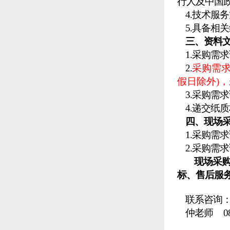
行人及中国政府
4.技术服
5.具备相
三
、资料
1.采购需
2
.
采购需
假日除外)
3
.
采购需求
4.递交纸
四
、现场
1.采购需
2.采购需
现场采
标、售后服
联系咨询：
仲
老师
087