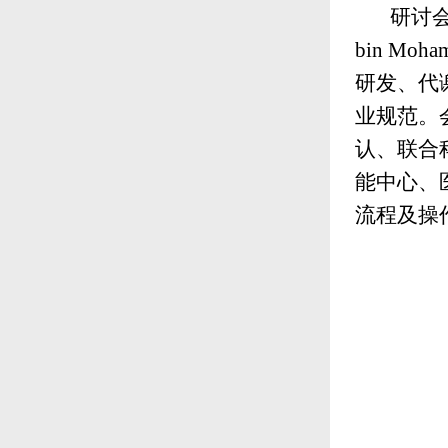
研讨
bin M
研发、代
业规范。
认、联合
能中心、
流程及操