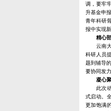
调，要牢
升基金申报
青年科研骨
报中实现
精心
云南
科研人员
题到辅导
要协同发
凝心
此次
式启动。
更加饱满