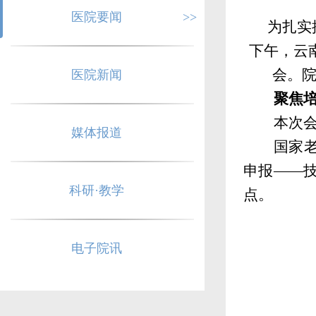
医院要闻
>>
为扎实
下午，云
会。
医院新闻
聚焦
本次
媒体报道
国家
申报——
科研·教学
点。
电子院讯