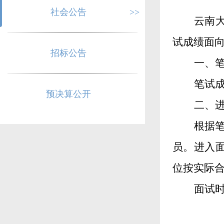
社会公告
>>
云南
试成绩面
招标公告
一、
笔试
预决算公开
二
、
根据
员。
进入
位按实际
面试