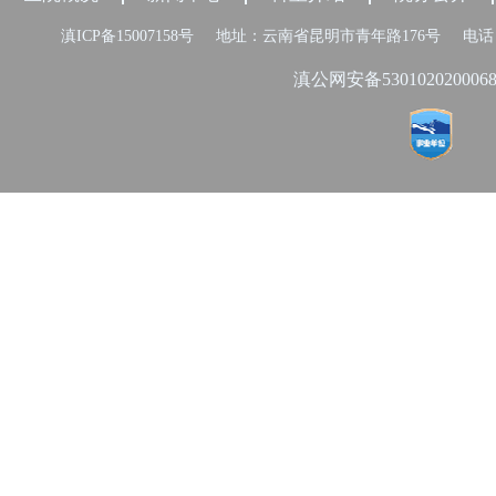
滇ICP备15007158号
地址：云南省昆明市青年路176号
电话：
滇公网安备530102020006